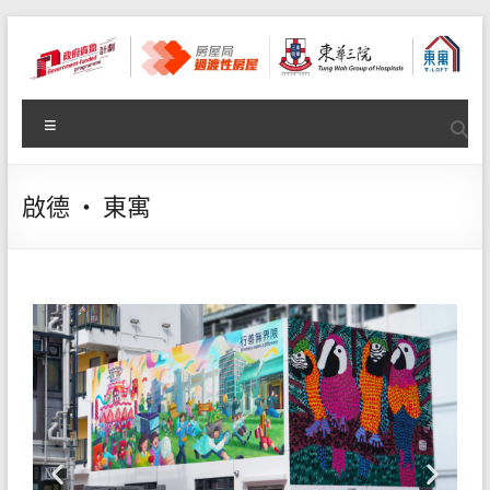
啟德 ‧ 東寓