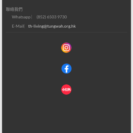
聯絡我們
Whatsapp ︳ (852) 6503 9730
E-Mail︳
th-living@tungwah.org.hk