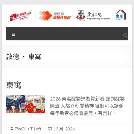
Skip
to
content
東
Menu
華
三
啟德 ‧ 東寓
院
過
渡
東寓
性
2026 東寓醒獅巡遊賀新春 聽到醒獅
房
嘅聲 人都立刻變精神 舞獅可以話係
每年新春必備嘅慶典，有吉祥、
屋
計
TWGHs T-Loft
1 3 月, 2026