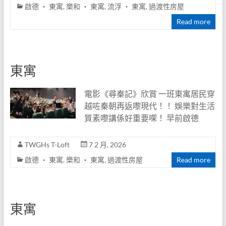
啟德 ‧ 東寓
,
樂和 ‧ 東寓
,
流浮 ‧ 東寓
,
過渡性房屋
劃
Read more
TWGHs
Transitional
Housing
東寓
Project
電影《尋秦記》欣賞 一班東寓居民穿
越咗秦朝再返嚟現代！！ 娛樂對生活
質素嚟講係好重要㗎！ 早前啟德
TWGHs T-Loft
7 2 月, 2026
啟德 ‧ 東寓
,
樂和 ‧ 東寓
,
過渡性房屋
Read more
東寓