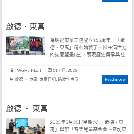
啟德．東寓
為慶祝東華三院成立155周年，「啟
德‧東寓」精心繪製了一幅充滿活力
的誌慶壁畫(左)，展現歷史傳承與社
TWGHs T-Loft
11 7 月, 2025
啟德 ‧ 東寓
,
東寓日記
,
過渡性房屋
Read more
啟德 ‧ 東寓
2025年5月3日 (星期六) 「啟德‧東
寓」舉辦「音樂兒童基金會 —音坊東